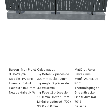
Balcon :
Mon Projet
Calepinage :
Matière :
Acier
du 04/08/26
Côtés :
2 pièces de
Galva 2 mm
Modèle :
PAREFIT
300 mm | Delta : 0 mm
Motif :
AURELIUS
Linéaire :
4.4 ml
Angle :
2 pièces de
ROC
Hauteur :
1000 mm
400x400 mm
Thermolaquage :
Nez de dalle :
N/A
Face :
2 pièces de
Gris anthracite
1100 mm | Delta : 0 mm
Fine texture RAL
Linéaire optimisé :
700 x
7016
3000 x 700 mm
Délai de