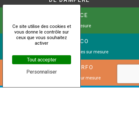
URBAFENCE
Kit Clôture sur mesure
Ce site utilise des cookies et
vous donne le contrôle sur
ceux que vous souhaitez
YUNIK DECO
activer
Tôles perforées décoratives sur mesure
Tout accepter
PANNEL PERFO
Personnaliser
Grilles de ventilation sur mesure
CINETIC METAL
Transformez une image en façade perforée
Copyright © 2023 Dampere
Mentions légales
|
Politique de confidentialité
|
Conditions
générales de vente