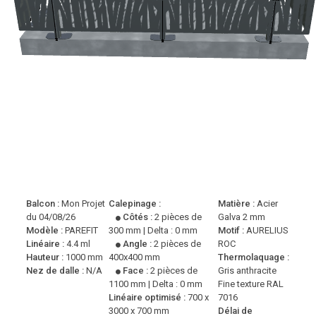
Balcon :
Mon Projet
Calepinage :
Matière :
Acier
du 04/08/26
Côtés :
2 pièces de
Galva 2 mm
Modèle :
PAREFIT
300 mm | Delta : 0 mm
Motif :
AURELIUS
Linéaire :
4.4 ml
Angle :
2 pièces de
ROC
Hauteur :
1000 mm
400x400 mm
Thermolaquage :
Nez de dalle :
N/A
Face :
2 pièces de
Gris anthracite
1100 mm | Delta : 0 mm
Fine texture RAL
Linéaire optimisé :
700 x
7016
3000 x 700 mm
Délai de