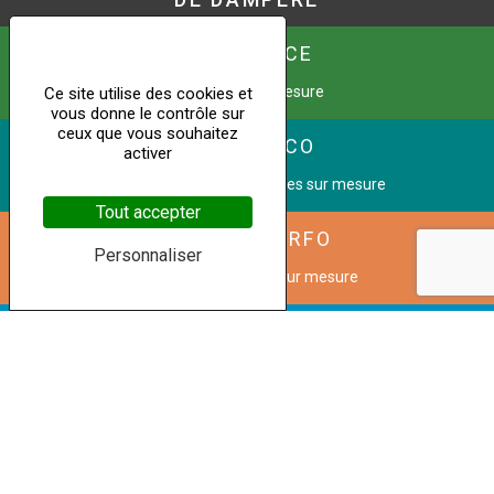
URBAFENCE
Kit Clôture sur mesure
Ce site utilise des cookies et
vous donne le contrôle sur
ceux que vous souhaitez
YUNIK DECO
activer
Tôles perforées décoratives sur mesure
Tout accepter
PANNEL PERFO
Personnaliser
Grilles de ventilation sur mesure
CINETIC METAL
Transformez une image en façade perforée
Copyright © 2023 Dampere
Mentions légales
|
Politique de confidentialité
|
Conditions
générales de vente