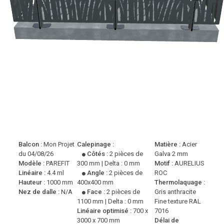
Balcon :
Mon Projet
Calepinage :
Matière :
Acier
du 04/08/26
Côtés :
2 pièces de
Galva 2 mm
Modèle :
PAREFIT
300 mm | Delta : 0 mm
Motif :
AURELIUS
Linéaire :
4.4 ml
Angle :
2 pièces de
ROC
Hauteur :
1000 mm
400x400 mm
Thermolaquage :
Nez de dalle :
N/A
Face :
2 pièces de
Gris anthracite
1100 mm | Delta : 0 mm
Fine texture RAL
Linéaire optimisé :
700 x
7016
3000 x 700 mm
Délai de