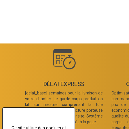
DÉLAI EXPRESS
[delai_base] semaines pour la livraison de
Optimis
votre chantier. Le garde corps produit en
commandes
kit sur mesure comprenant la tôle
prix de 
perforée décorative, la structure porteuse
économiq
et les platines sont livrés sur site. Système
qualité d
pré assemblé en usine et prêt à la pose.
corps d
élégantes
Ce site utilise des cookies et