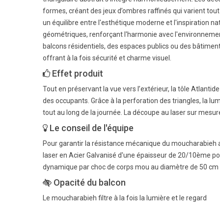
formes, créant des jeux d’ombres raffinés qui varient tou
un équilibre entre l'esthétique moderne et l'inspiration n
géométriques, renforçant l'harmonie avec l'environnement
balcons résidentiels, des espaces publics ou des bâtiment
offrant à la fois sécurité et charme visuel.
Effet produit
Tout en préservant la vue vers l’extérieur, la tôle Atlanti
des occupants. Grâce à la perforation des triangles, la lu
tout au long de la journée. La découpe au laser sur mesu
Le conseil de l'équipe
Pour garantir la résistance mécanique du moucharabieh a
laser en Acier Galvanisé d'une épaisseur de 20/10ème pou
dynamique par choc de corps mou au diamètre de 50 cm e
Opacité du balcon
Le moucharabieh filtre à la fois la lumière et le regard