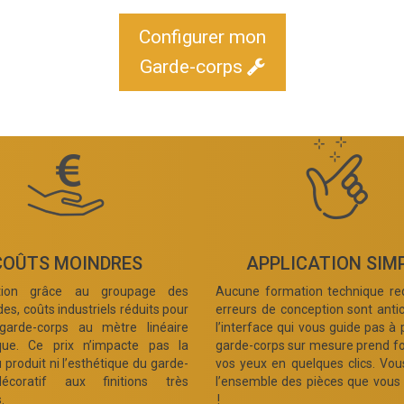
Configurer mon
Garde-corps
COÛTS MOINDRES
APPLICATION SIM
ation grâce au groupage des
Aucune formation technique req
, coûts industriels réduits pour
erreurs de conception sont anti
garde-corps au mètre linéaire
l’interface qui vous guide pas à 
ue. Ce prix n’impacte pas la
garde-corps sur mesure prend f
u produit ni l’esthétique du garde-
vos yeux en quelques clics. Vo
écoratif aux finitions très
l’ensemble des pièces que vous
.
!