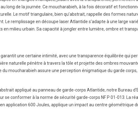
t au long de la journée. Ce moucharabieh, à la fois décoratif et foncti
aturelle. Le motif triangulaire, bien qu’abstrait, rappelle des formes n
. Le remplissage en découpe laser Atlantide s’adapte à une large vari
s en milieu urbain. Sa capacité à jongler entre lumière, ombre et transp
de garantit une certaine intimité, avec une transparence équilibrée qui p
mière naturelle pénètre à travers la tôle et projette des ombres mouvantes
re du moucharabieh assure une perception énigmatique du garde corps, à
bstrait appliqué au panneau de garde-corps Atlantide, notre Bureau d'
r se conformer à la norme de sécurité garde-corps NF P 01-013. La réali
n application 600 Joules, applique un impact au centre géométrique d