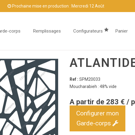
Prochaine mise en production : Mercredi 12 Août
arde-corps
Remplissages
Configurateurs
Panier
ATLANTID
Ref :
SPM20033
Moucharabieh : 48% vide
A partir de 283 € / 
Configurer mon
Garde-corps