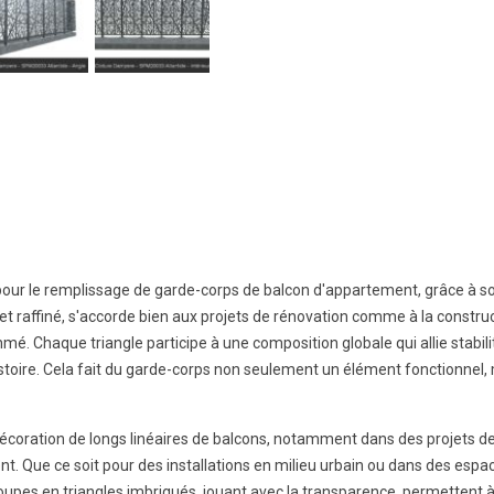
pour le remplissage de garde-corps de balcon d'appartement, grâce à son
raffiné, s'accorde bien aux projets de rénovation comme à la construct
thmé. Chaque triangle participe à une composition globale qui allie st
toire. Cela fait du garde-corps non seulement un élément fonctionnel, m
a décoration de longs linéaires de balcons, notamment dans des projets
nt. Que ce soit pour des installations en milieu urbain ou dans des es
upes en triangles imbriqués, jouant avec la transparence, permettent à 