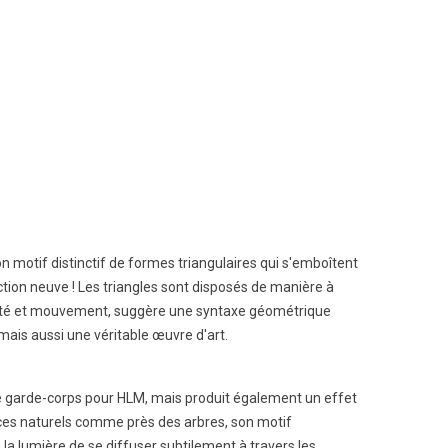
 motif distinctif de formes triangulaires qui s'emboîtent
ion neuve ! Les triangles sont disposés de manière à
abilité et mouvement, suggère une syntaxe géométrique
ais aussi une véritable œuvre d'art.
 de garde-corps pour HLM, mais produit également un effet
paces naturels comme près des arbres, son motif
la lumière de se diffuser subtilement à travers les