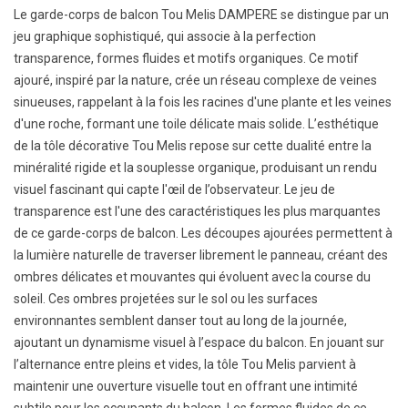
Le garde-corps de balcon Tou Melis DAMPERE se distingue par un
jeu graphique sophistiqué, qui associe à la perfection
transparence, formes fluides et motifs organiques. Ce motif
ajouré, inspiré par la nature, crée un réseau complexe de veines
sinueuses, rappelant à la fois les racines d'une plante et les veines
d'une roche, formant une toile délicate mais solide. L’esthétique
de la tôle décorative Tou Melis repose sur cette dualité entre la
minéralité rigide et la souplesse organique, produisant un rendu
visuel fascinant qui capte l'œil de l’observateur. Le jeu de
transparence est l'une des caractéristiques les plus marquantes
de ce garde-corps de balcon. Les découpes ajourées permettent à
la lumière naturelle de traverser librement le panneau, créant des
ombres délicates et mouvantes qui évoluent avec la course du
soleil. Ces ombres projetées sur le sol ou les surfaces
environnantes semblent danser tout au long de la journée,
ajoutant un dynamisme visuel à l’espace du balcon. En jouant sur
l’alternance entre pleins et vides, la tôle Tou Melis parvient à
maintenir une ouverture visuelle tout en offrant une intimité
subtile pour les occupants du balcon. Les formes fluides de ce