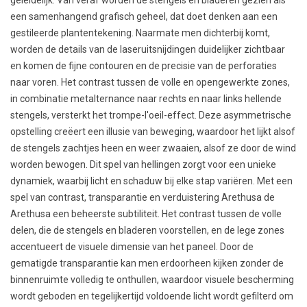
een samenhangend grafisch geheel, dat doet denken aan een
gestileerde plantentekening. Naarmate men dichterbij komt,
worden de details van de laseruitsnijdingen duidelijker zichtbaar
en komen de fijne contouren en de precisie van de perforaties
naar voren. Het contrast tussen de volle en opengewerkte zones,
in combinatie metalternance naar rechts en naar links hellende
stengels, versterkt het trompe-l'oeil-effect. Deze asymmetrische
opstelling creëert een illusie van beweging, waardoor het lijkt alsof
de stengels zachtjes heen en weer zwaaien, alsof ze door de wind
worden bewogen. Dit spel van hellingen zorgt voor een unieke
dynamiek, waarbij licht en schaduw bij elke stap variëren. Met een
spel van contrast, transparantie en verduistering Arethusa de
Arethusa een beheerste subtiliteit. Het contrast tussen de volle
delen, die de stengels en bladeren voorstellen, en de lege zones
accentueert de visuele dimensie van het paneel. Door de
gematigde transparantie kan men erdoorheen kijken zonder de
binnenruimte volledig te onthullen, waardoor visuele bescherming
wordt geboden en tegelijkertijd voldoende licht wordt gefilterd om