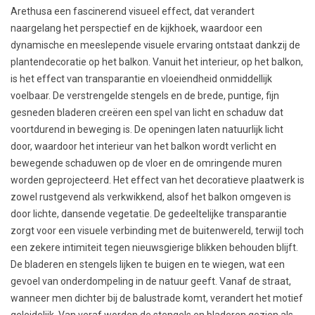
Arethusa een fascinerend visueel effect, dat verandert
naargelang het perspectief en de kijkhoek, waardoor een
dynamische en meeslepende visuele ervaring ontstaat dankzij de
plantendecoratie op het balkon. Vanuit het interieur, op het balkon,
is het effect van transparantie en vloeiendheid onmiddellijk
voelbaar. De verstrengelde stengels en de brede, puntige, fijn
gesneden bladeren creëren een spel van licht en schaduw dat
voortdurend in beweging is. De openingen laten natuurlijk licht
door, waardoor het interieur van het balkon wordt verlicht en
bewegende schaduwen op de vloer en de omringende muren
worden geprojecteerd. Het effect van het decoratieve plaatwerk is
zowel rustgevend als verkwikkend, alsof het balkon omgeven is
door lichte, dansende vegetatie. De gedeeltelijke transparantie
zorgt voor een visuele verbinding met de buitenwereld, terwijl toch
een zekere intimiteit tegen nieuwsgierige blikken behouden blijft.
De bladeren en stengels lijken te buigen en te wiegen, wat een
gevoel van onderdompeling in de natuur geeft. Vanaf de straat,
wanneer men dichter bij de balustrade komt, verandert het motief
geleidelijk. Van veraf worden de stengels en bladeren gezien als