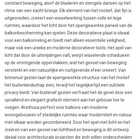
constant beweging, alsof de bladeren en stengels dansen op het
ritme van een zacht briesje. Elk element van het motief, dat fijn is
uitgesneden, creëert een wisselwerking tussen volle en lege
ruimtes, waardoor het licht door het opengewerkte paneel van de
balkonbescherming kan spelen. Deze decoratieve plaat is ideaal
voor een balkonreling en biedt niet alleen essentiële veiligheid,
maar ook een unieke en moderne decoratieve toets. Het spel van
licht dat door de uitsnijdingen valt, werpt wisselende schaduwen
op de omringende oppervlakken, wat het gevoel van beweging
versterkt en een natuurlijke en rustgevende sfeer creëert. Van
binnenuit gezien laat de opengewerkte structuur van het motief
het buitenlandschap zien, terwijl het tegelijkertijd een subtiele
privacy biedt. Van buitenaf gezien verfraait het de gevel door een
opvallend en elegant grafisch element aan het gebouw toe te
voegen. Arethusa perfect voor balkons van moderne
woongebouwen of stedelijke ruimtes waar moderniteit en natuur
met elkaar worden gecombineerd. Door het spel met licht en het
creëren van een gevoel van lichtheid en beweging is dit ontwerp
ideaal voor architecturale projecten die zich willen onderscheiden