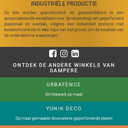
INDUSTRIËLE PRODUCTIE
De kits worden geproduceerd en geassembleerd in een
gespecialiseerde werkplaats voor de verwerking van geperforeerd
plaatstaal en ovenlak, volgens een industrieel protocol met
kwaliteitscontrole in elke fase van het proces om de kwaliteit van
de onderdelen te waarborgen.
ONTDEK DE ANDERE WINKELS VAN
DAMPERE
URBAFENCE
Kit Hekwerk op maat
YUNIK DECO
Op maat gemaakte decoratieve geperforeerde platen