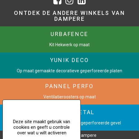
ONTDEK DE ANDERE WINKELS VAN
DAMPERE
URBAFENCE
Kit Hekwerk op maat
YUNIK DECO
Op maat gemaakte decoratieve geperforeerde platen
PANNEL PERFO
Ventilatieroosters op maat
CINETIC METAL
Deze site maakt gebruik van
Verander een afbeelding in een geperforeerde gevel
cookies en geeft u controle
over wat u wilt activeren
Copyright © 2023 Dampere